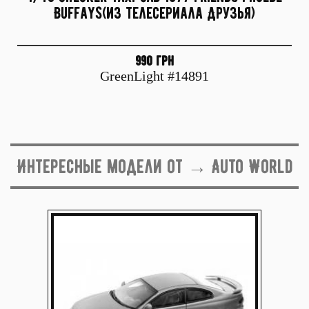
Buffays(из телесериала Друзья)
990 грн
GreenLight #14891
Интересные модели от → Auto World