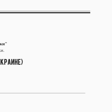
ки"
ки.
Украине)