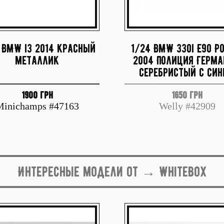
 BMW i3 2014 красный
1/24 BMW 330i E90 Po
металлик
2004 Полиция Герма
серебристый с си
1900 грн
1650 грн
Minichamps #47163
Welly #42909
Интересные модели от → WhiteBox